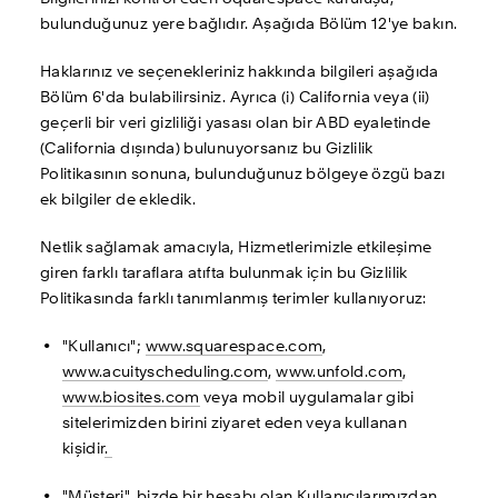
bulunduğunuz yere bağlıdır. Aşağıda Bölüm 12'ye bakın.
Haklarınız ve seçenekleriniz hakkında bilgileri aşağıda 
Bölüm 6'da bulabilirsiniz. Ayrıca (i) California veya (ii) 
geçerli bir veri gizliliği yasası olan bir ABD eyaletinde 
(California dışında) bulunuyorsanız bu Gizlilik 
Politikasının sonuna, bulunduğunuz bölgeye özgü bazı 
ek bilgiler de ekledik.
Netlik sağlamak amacıyla, Hizmetlerimizle etkileşime 
giren farklı taraflara atıfta bulunmak için bu Gizlilik 
Politikasında farklı tanımlanmış terimler kullanıyoruz:
"Kullanıcı"; 
www.squarespace.com
, 
www.acuityscheduling.com
, 
www.unfold.com
, 
www.biosites.com
 veya mobil uygulamalar gibi 
sitelerimizden birini ziyaret eden veya kullanan 
kişidir
. 
"Müşteri", bizde bir hesabı olan Kullanıcılarımızdan 