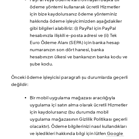
PayPal veya ödeme kartı olmayan başka bir 
ödeme yöntemi kullanarak ücretli Hizmetler 
için bize kaydolursanız ödeme yönteminiz 
hakkında ödeme işleyicimizden aşağıdakiler 
gibi bilgileri alabiliriz: (i) PayPal için PayPal 
hesabınızla ilişkili e-posta adresi ve (ii) Tek 
Euro Ödeme Alanı (SEPA) için banka hesap 
numaranızın son dört hanesi, banka 
hesabınızın ülkesi ve bankanızın banka kodu ve 
şube kodu. 
Önceki ödeme işleyicisi paragrafı şu durumlarda geçerli 
değildir:
Bir mobil uygulama mağazası aracılığıyla 
uygulama içi satın alma olarak ücretli Hizmetler 
için kaydolursanız (bu durumda mobil 
uygulama mağazasının Gizlilik Politikası geçerli 
olacaktır). Ödeme bilgilerinizi nasıl kullandıkları 
ve işledikleri hakkında bilgi için lütfen
 Google 