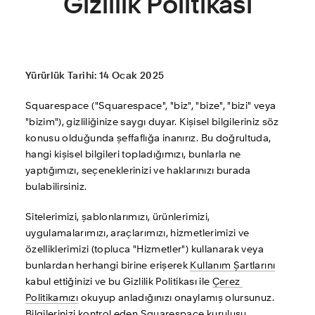
Gizlilik Politikası
Yürürlük Tarihi: 14 Ocak 2025
Squarespace ("Squarespace", "biz", "bize", "bizi" veya 
"bizim"), gizliliğinize saygı duyar. Kişisel bilgileriniz söz 
konusu olduğunda şeffaflığa inanırız. Bu doğrultuda, 
hangi kişisel bilgileri topladığımızı, bunlarla ne 
yaptığımızı, seçeneklerinizi ve haklarınızı burada 
bulabilirsiniz.
Sitelerimizi, şablonlarımızı, ürünlerimizi, 
uygulamalarımızı, araçlarımızı, hizmetlerimizi ve 
özelliklerimizi (topluca "Hizmetler") kullanarak veya 
bunlardan herhangi birine erişerek 
Kullanım Şartlarını
kabul ettiğinizi ve bu Gizlilik Politikası ile 
Çerez 
Politikamızı
 okuyup anladığınızı onaylamış olursunuz. 
Bilgilerinizi kontrol eden Squarespace kuruluşu, 