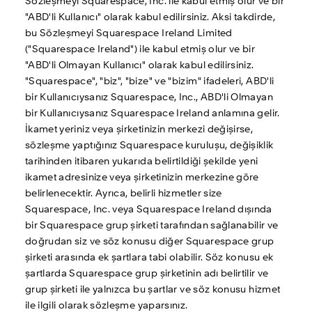
Sözleşmeyi Squarespace, Inc. ile kabul etmiş olur ve bir 
"ABD'li Kullanıcı" olarak kabul edilirsiniz. Aksi takdirde, 
bu Sözleşmeyi Squarespace Ireland Limited 
("Squarespace Ireland") ile kabul etmiş olur ve bir 
"ABD'li Olmayan Kullanıcı" olarak kabul edilirsiniz. 
"Squarespace", "biz", "bize" ve "bizim" ifadeleri, ABD'li 
bir Kullanıcıysanız Squarespace, Inc., ABD'li Olmayan 
bir Kullanıcıysanız Squarespace Ireland anlamına gelir. 
İkamet yeriniz veya şirketinizin merkezi değişirse, 
sözleşme yaptığınız Squarespace kuruluşu, değişiklik 
tarihinden itibaren yukarıda belirtildiği şekilde yeni 
ikamet adresinize veya şirketinizin merkezine göre 
belirlenecektir. Ayrıca, belirli hizmetler size 
Squarespace, Inc. veya Squarespace Ireland dışında 
bir Squarespace grup şirketi tarafından sağlanabilir ve 
doğrudan siz ve söz konusu diğer Squarespace grup 
şirketi arasında ek şartlara tabi olabilir. Söz konusu ek 
şartlarda Squarespace grup şirketinin adı belirtilir ve 
grup şirketi ile yalnızca bu şartlar ve söz konusu hizmet 
ile ilgili olarak sözleşme yaparsınız.