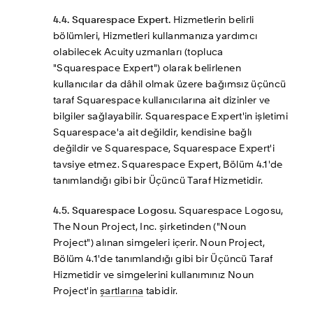
4.4. Squarespace Expert.
 Hizmetlerin belirli 
bölümleri, Hizmetleri kullanmanıza yardımcı 
olabilecek Acuity uzmanları (topluca 
"Squarespace Expert") olarak belirlenen 
kullanıcılar da dâhil olmak üzere bağımsız üçüncü 
taraf Squarespace kullanıcılarına ait dizinler ve 
bilgiler sağlayabilir. Squarespace Expert'in işletimi 
Squarespace'a ait değildir, kendisine bağlı 
değildir ve Squarespace, Squarespace Expert'i 
tavsiye etmez. Squarespace Expert, Bölüm 4.1'de 
tanımlandığı gibi bir Üçüncü Taraf Hizmetidir.
4.5. Squarespace Logosu.
 Squarespace Logosu, 
The Noun Project, Inc. şirketinden ("Noun 
Project") alınan simgeleri içerir. Noun Project, 
Bölüm 4.1'de tanımlandığı gibi bir Üçüncü Taraf 
Hizmetidir ve simgelerini kullanımınız Noun 
Project'in 
şartlarına
 tabidir.