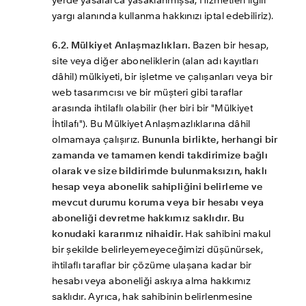
yerde yasalarca yasaklanmışsa, Hizmetleri ilgili 
yargı alanında kullanma hakkınızı iptal edebiliriz).
6.2. Mülkiyet Anlaşmazlıkları.
 Bazen bir hesap, 
site veya diğer aboneliklerin (alan adı kayıtları 
dâhil) mülkiyeti, bir işletme ve çalışanları veya bir 
web tasarımcısı ve bir müşteri gibi taraflar 
arasında ihtilaflı olabilir (her biri bir "Mülkiyet 
İhtilafı"). Bu Mülkiyet Anlaşmazlıklarına dâhil 
olmamaya çalışırız. 
Bununla birlikte, herhangi bir 
zamanda ve tamamen kendi takdirimize bağlı 
olarak ve size bildirimde bulunmaksızın, haklı 
hesap veya abonelik sahipliğini belirleme ve 
mevcut durumu koruma veya bir hesabı veya 
aboneliği devretme hakkımız saklıdır. Bu 
konudaki kararımız nihaidir.
 Hak sahibini makul 
bir şekilde belirleyemeyeceğimizi düşünürsek, 
ihtilaflı taraflar bir çözüme ulaşana kadar bir 
hesabı veya aboneliği askıya alma hakkımız 
saklıdır. Ayrıca, hak sahibinin belirlenmesine 