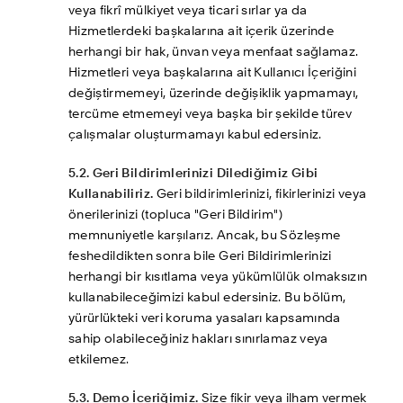
veya fikrî mülkiyet veya ticari sırlar ya da 
Hizmetlerdeki başkalarına ait içerik üzerinde 
herhangi bir hak, ünvan veya menfaat sağlamaz. 
Hizmetleri veya başkalarına ait Kullanıcı İçeriğini 
değiştirmemeyi, üzerinde değişiklik yapmamayı, 
tercüme etmemeyi veya başka bir şekilde türev 
çalışmalar oluşturmamayı kabul edersiniz.
5.2. Geri Bildirimlerinizi Dilediğimiz Gibi 
Kullanabiliriz.
 Geri bildirimlerinizi, fikirlerinizi veya 
önerilerinizi (topluca "Geri Bildirim") 
memnuniyetle karşılarız. Ancak, bu Sözleşme 
feshedildikten sonra bile Geri Bildirimlerinizi 
herhangi bir kısıtlama veya yükümlülük olmaksızın 
kullanabileceğimizi kabul edersiniz. Bu bölüm, 
yürürlükteki veri koruma yasaları kapsamında 
sahip olabileceğiniz hakları sınırlamaz veya 
etkilemez.
5.3. Demo İçeriğimiz.
 Size fikir veya ilham vermek 