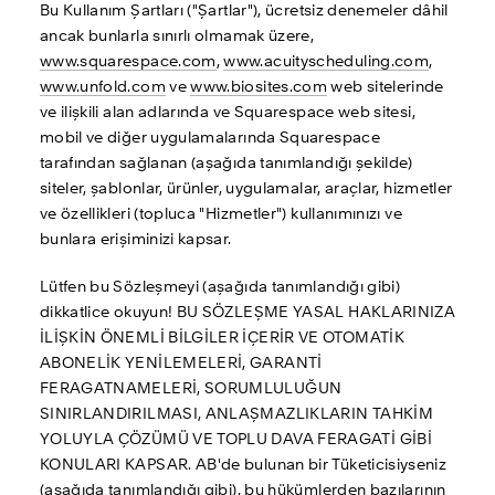
Bu Kullanım Şartları ("Şartlar"), ücretsiz denemeler dâhil 
ancak bunlarla sınırlı olmamak üzere, 
www.squarespace.com
, 
www.acuityscheduling.com
, 
www.unfold.com
 ve 
www.biosites.com
 web sitelerinde 
ve ilişkili alan adlarında ve Squarespace web sitesi, 
mobil ve diğer uygulamalarında Squarespace 
tarafından sağlanan (aşağıda tanımlandığı şekilde) 
siteler, şablonlar, ürünler, uygulamalar, araçlar, hizmetler 
ve özellikleri (topluca "Hizmetler") kullanımınızı ve 
bunlara erişiminizi kapsar.
Lütfen bu Sözleşmeyi (aşağıda tanımlandığı gibi) 
dikkatlice okuyun! BU SÖZLEŞME YASAL HAKLARINIZA 
İLİŞKİN ÖNEMLİ BİLGİLER İÇERİR VE OTOMATİK 
ABONELİK YENİLEMELERİ, GARANTİ 
FERAGATNAMELERİ, SORUMLULUĞUN 
SINIRLANDIRILMASI, ANLAŞMAZLIKLARIN TAHKİM 
YOLUYLA ÇÖZÜMÜ VE TOPLU DAVA FERAGATİ GİBİ 
KONULARI KAPSAR. AB'de bulunan bir Tüketicisiyseniz 
(aşağıda tanımlandığı gibi), bu hükümlerden bazılarının 