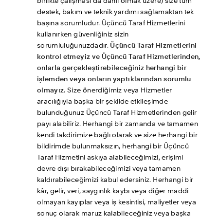
birlikte çalışması da dâhil olmak üzere) size tüm 
destek, bakım ve teknik yardımı sağlamaktan tek 
başına sorumludur. Üçüncü Taraf Hizmetlerini 
kullanırken güvenliğiniz sizin 
sorumluluğunuzdadır. 
Üçüncü Taraf Hizmetlerini 
kontrol etmeyiz ve Üçüncü Taraf Hizmetlerinden, 
onlarla gerçekleştirebileceğiniz herhangi bir 
işlemden veya onların yaptıklarından sorumlu 
olmayız. 
Size önerdiğimiz veya Hizmetler 
aracılığıyla başka bir şekilde etkileşimde 
bulunduğunuz Üçüncü Taraf Hizmetlerinden gelir 
payı alabiliriz. Herhangi bir zamanda ve tamamen 
kendi takdirimize bağlı olarak ve size herhangi bir 
bildirimde bulunmaksızın, herhangi bir Üçüncü 
Taraf Hizmetini askıya alabileceğimizi, erişimi 
devre dışı bırakabileceğimizi veya tamamen 
kaldırabileceğimizi kabul edersiniz. Herhangi bir 
kâr, gelir, veri, saygınlık kaybı veya diğer maddi 
olmayan kayıplar veya iş kesintisi, maliyetler veya 
sonuç olarak maruz kalabileceğiniz veya başka 