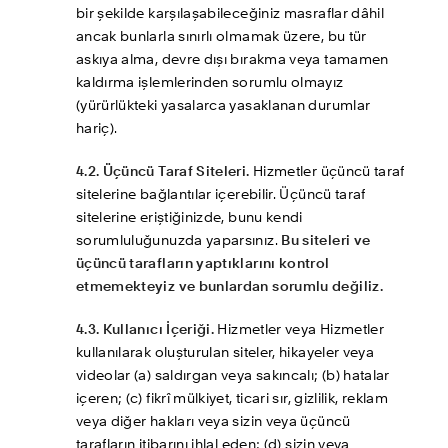
bir şekilde karşılaşabileceğiniz masraflar dâhil 
ancak bunlarla sınırlı olmamak üzere, bu tür 
askıya alma, devre dışı bırakma veya tamamen 
kaldırma işlemlerinden sorumlu olmayız 
(yürürlükteki yasalarca yasaklanan durumlar 
hariç). 
4.2. Üçüncü Taraf Siteleri.
 Hizmetler üçüncü taraf 
sitelerine bağlantılar içerebilir. Üçüncü taraf 
sitelerine eriştiğinizde, bunu kendi 
sorumluluğunuzda yaparsınız. 
Bu siteleri ve 
üçüncü tarafların yaptıklarını kontrol 
etmemekteyiz ve bunlardan sorumlu değiliz. 
4.3. Kullanıcı İçeriği.
 Hizmetler veya Hizmetler 
kullanılarak oluşturulan siteler, hikayeler veya 
videolar (a) saldırgan veya sakıncalı; (b) hatalar 
içeren; (c) fikrî mülkiyet, ticari sır, gizlilik, reklam 
veya diğer hakları veya sizin veya üçüncü 
tarafların itibarını ihlal eden; (d) sizin veya 